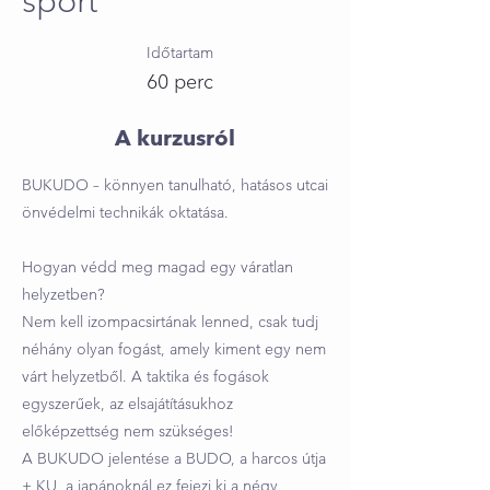
sport
Időtartam
60 perc
A kurzusról
BUKUDO – könnyen tanulható, hatásos utcai
önvédelmi technikák oktatása.
Hogyan védd meg magad egy váratlan
helyzetben?
Nem kell izompacsirtának lenned, csak tudj
néhány olyan fogást, amely kiment egy nem
várt helyzetből. A taktika és fogások
egyszerűek, az elsajátításukhoz
előképzettség nem szükséges!
A BUKUDO jelentése a BUDO, a harcos útja
+ KU, a japánoknál ez fejezi ki a négy