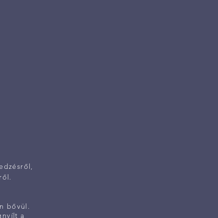
 edzésről,
ről.
n bővül.
nyílt a