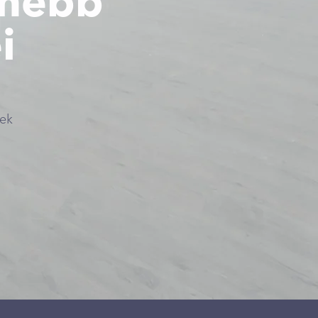
rnebb
i
nek