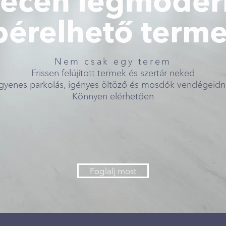
ecen legmode
bérelhető terme
Nem csak egy terem
Frissen felújított termek és szertár neked
gyenes parkolás, igényes öltöző és mosdók vendégeid
Könnyen elérhetően
Foglalj most