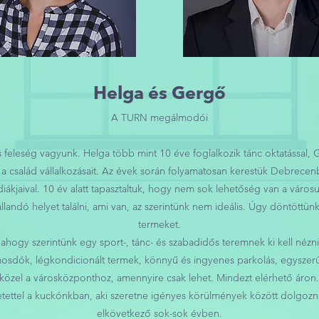
Helga és Gergő
A TURN megálmodói
feleség vagyunk. Helga több mint 10 éve foglalkozik tánc oktatással, 
i a család vállalkozásait. Az évek során folyamatosan kerestük Debrecen
 diákjaival. 10 év alatt tapasztaltuk, hogy nem sok lehetőség van a vá
landó helyet találni, ami van, az szerintünk nem ideális. Úgy döntöttün
termeket.
 ahogy szerintünk egy sport-, tánc- és szabadidős teremnek ki kell nézni: 
 mosdók, légkondicionált termek, könnyű és ingyenes parkolás, egyszer
közel a városközponthoz, amennyire csak lehet. Mindezt elérhető áron.
tettel a kuckónkban, aki szeretne igényes körülmények között dolgozni 
elkövetkező sok-sok évben.