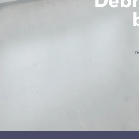
Debr
In