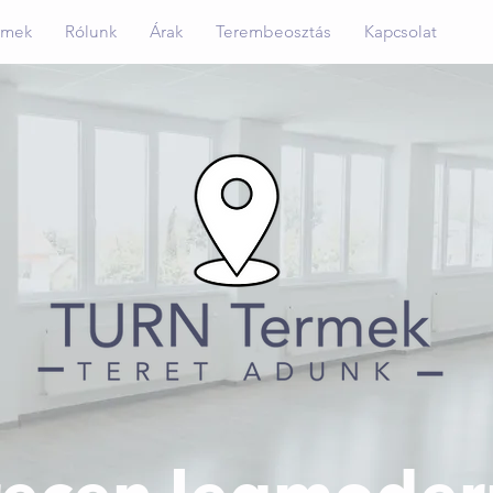
rmek
Rólunk
Árak
Terembeosztás
Kapcsolat