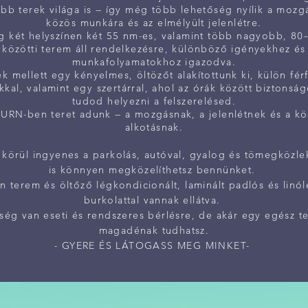
bb terek világa is — így még több lehetőség nyílik a mozgá
közös munkára és az elmélyült jelenlétre.
g két helyszínen két 55 nm-es, valamint több nagyobb, 8
közötti terem áll rendelkezésre, különböző igényekhez és
munkafolyamatokhoz igazodva.
k mellett egy kényelmes, öltözőt alakítottunk ki, külön férf
kal, valamint egy szertárral, ahol az órák között biztonság
tudod helyezni a felszerelésed.
URN-ben teret adunk — a mozgásnak, a jelenlétnek és a k
alkotásnak.
 körül ingyenes a parkolás, autóval, gyalog és tömegközle
is könnyen megközelíthetsz bennünket.
n terem és öltőző légkondicionált, laminált padlós és linó
burkolattal vannak ellátva.
ség van eseti és rendszeres bérlésre, de akár egy egész te
magadénak tudhatsz.
- GYERE ÉS LÁTOGASS MEG MINKET-