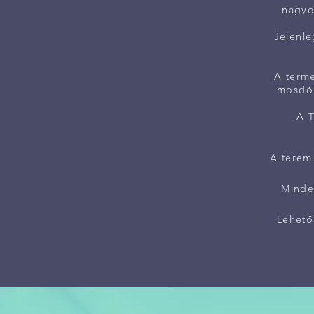
nagyo
Jelenle
A terme
mosdók
A T
A terem
Minde
Lehető