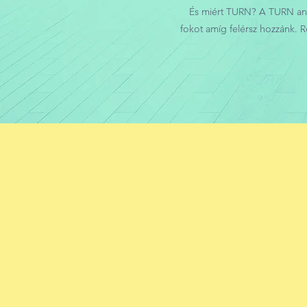
És miért TURN? A TURN ango
fokot amíg felérsz hozzánk. 