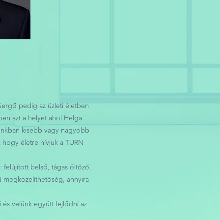
Gergő pedig az üzleti életben
ben azt a helyet ahol Helga
rosunkban kisebb vagy nagyobb
k hogy életre hívjuk a TURN
felújított belső, tágas öltőző,
ű megközelíthetőség, annyira
és velünk együtt fejlődni az