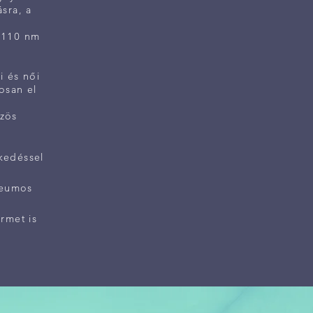
sra, a
0–110 nm
i és női
osan el
özös
kedéssel
leumos
rmet is