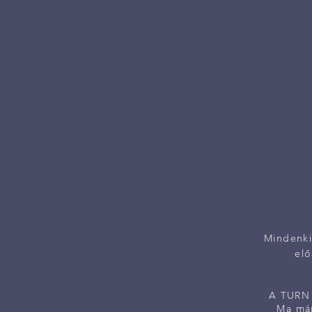
Mindenkie
elő
A TURN 
Ma már