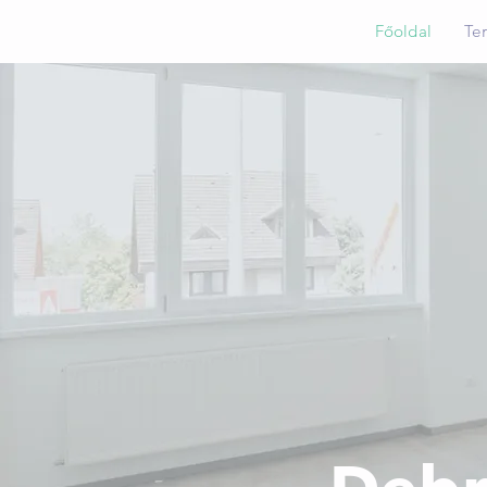
Főoldal
Te